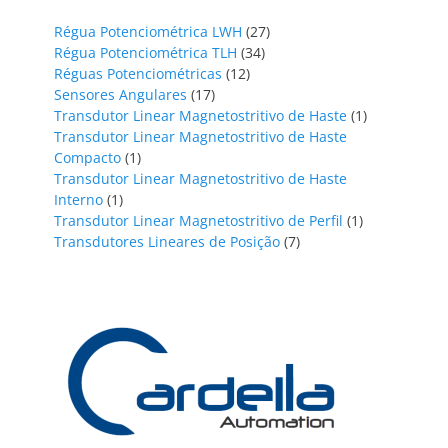
27
Régua Potenciométrica LWH
27
34
produtos
Régua Potenciométrica TLH
34
12
produtos
Réguas Potenciométricas
12
17
produtos
Sensores Angulares
17
produtos
1
Transdutor Linear Magnetostritivo de Haste
1
produto
Transdutor Linear Magnetostritivo de Haste
1
Compacto
1
produto
Transdutor Linear Magnetostritivo de Haste
1
Interno
1
produto
1
Transdutor Linear Magnetostritivo de Perfil
1
7
produto
Transdutores Lineares de Posição
7
produtos