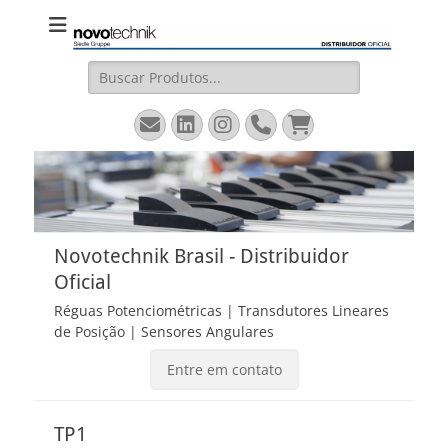
Novotechnik
Site Oficial – Régua Potenciométrica, Transdutor Linear
Magnetostritivo, Sensores Angulares
Brasil
Pesquisar
por:
Email
LinkedIn
Instagram
Fone
Carrinho
Novotechnik Brasil - Distribuidor
Oficial
Réguas Potenciométricas | Transdutores Lineares
de Posição | Sensores Angulares
Entre em contato
TP1