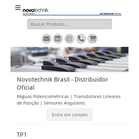
Novotechnik
Site Oficial – Régua Potenciométrica, Transdutor Linear
Magnetostritivo, Sensores Angulares
Brasil
Buscar:
Email
LinkedIn
Instagram
Fone
Carrinho
Novotechnik Brasil - Distribuidor
Oficial
Réguas Potenciométricas | Transdutores Lineares
de Posição | Sensores Angulares
Entre em contato
TP1