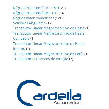
27
Régua Potenciométrica LWH
27
34
productos
Régua Potenciométrica TLH
34
12
productos
Réguas Potenciométricas
12
17
productos
Sensores Angulares
17
productos
1
Transdutor Linear Magnetostritivo de Haste
1
producto
Transdutor Linear Magnetostritivo de Haste
1
Compacto
1
producto
Transdutor Linear Magnetostritivo de Haste
1
Interno
1
producto
1
Transdutor Linear Magnetostritivo de Perfil
1
7
producto
Transdutores Lineares de Posição
7
productos