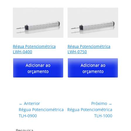
Régua Potenciométrica
Régua Potenciométrica
LWH-0400
LWH-0750
Adicionar ao
Adicionar ao
orçamento
orçamento
Navegação
← Anterior
Próximo →
Post
Próximo
Régua Potenciométrica
Régua Potenciométrica
de
anterior:
post:
TLH-0900
TLH-1000
Post
Pesquisa