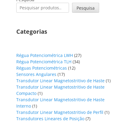
Pesquisa
Categorias
27
Régua Potenciométrica LWH
27
34
produtos
Régua Potenciométrica TLH
34
12
produtos
Réguas Potenciométricas
12
17
produtos
Sensores Angulares
17
produtos
1
Transdutor Linear Magnetostritivo de Haste
1
produto
Transdutor Linear Magnetostritivo de Haste
1
Compacto
1
produto
Transdutor Linear Magnetostritivo de Haste
1
Interno
1
produto
1
Transdutor Linear Magnetostritivo de Perfil
1
7
produto
Transdutores Lineares de Posição
7
produtos