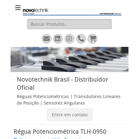
Novotechnik
Site Oficial – Régua Potenciométrica, Transdutor Linear
Magnetostritivo, Sensores Angulares
Brasil
Pesquisar
por:
Email
LinkedIn
Instagram
Fone
Carrinho
Novotechnik Brasil - Distribuidor
Oficial
Réguas Potenciométricas | Transdutores Lineares
de Posição | Sensores Angulares
Entre em contato
Régua Potenciométrica TLH-0950