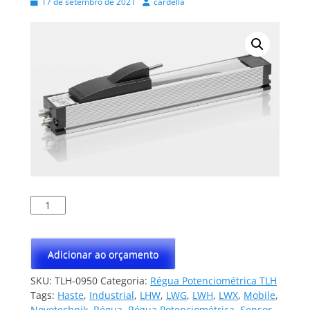
Posted
Autor
17 de setembro de 2021
cardella
on
Régua
Potenciométrica
TLH-
0950
Adicionar ao orçamento
quantidade
SKU:
TLH-0950
Categoria:
Régua Potenciométrica TLH
Tags:
Haste
,
Industrial
,
LHW
,
LWG
,
LWH
,
LWX
,
Mobile
,
Novotechnik
,
Régua
,
Régua Potenciométrica
,
Sensor
,