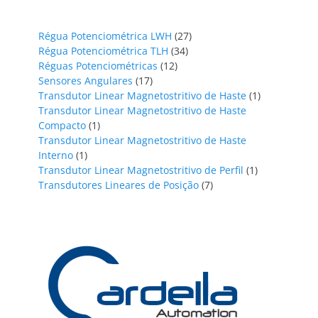
27
Régua Potenciométrica LWH
27
34
produtos
Régua Potenciométrica TLH
34
12
produtos
Réguas Potenciométricas
12
17
produtos
Sensores Angulares
17
produtos
1
Transdutor Linear Magnetostritivo de Haste
1
produto
Transdutor Linear Magnetostritivo de Haste
1
Compacto
1
produto
Transdutor Linear Magnetostritivo de Haste
1
Interno
1
produto
1
Transdutor Linear Magnetostritivo de Perfil
1
7
produto
Transdutores Lineares de Posição
7
produtos