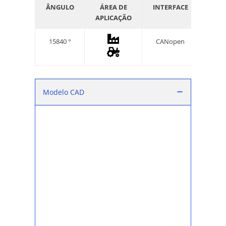
ÂNGULO
ÁREA DE
INTERFACE
GRA
APLICAÇÃO
PRO
15840 °
CANopen
I
I
Modelo CAD