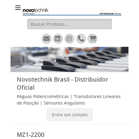
Novotechnik
Site Oficial – Régua Potenciométrica, Transdutor Linear
Magnetostritivo, Sensores Angulares
Brasil
Pesquisar
por:
Email
LinkedIn
Instagram
Fone
Carrinho
Novotechnik Brasil - Distribuidor
Oficial
Réguas Potenciométricas | Transdutores Lineares
de Posição | Sensores Angulares
Entre em contato
MZ1-2200