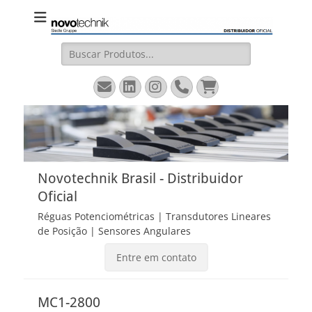
Novotechnik
Site Oficial – Régua Potenciométrica, Transdutor Linear
Magnetostritivo, Sensores Angulares
Brasil
Pesquisar
por:
Email
LinkedIn
Instagram
Fone
Carrinho
Novotechnik Brasil - Distribuidor
Oficial
Réguas Potenciométricas | Transdutores Lineares
de Posição | Sensores Angulares
Entre em contato
MC1-2800