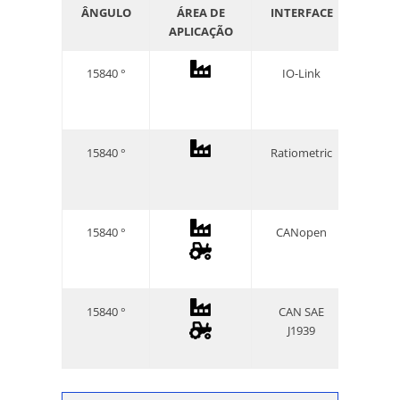
ÂNGULO
ÁREA DE
INTERFACE
GRA
APLICAÇÃO
PRO
15840 °
IO-Link
I
I
I
15840 °
Ratiometric
I
I
I
15840 °
CANopen
I
I
I
15840 °
CAN SAE
I
J1939
I
I