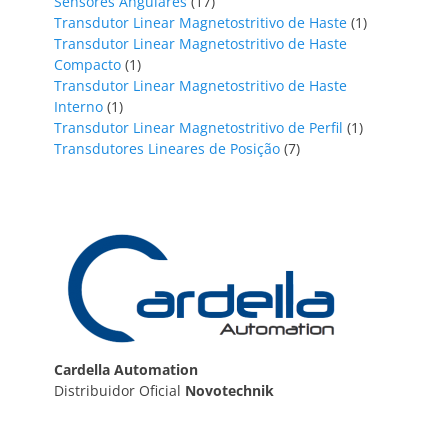
17
produtos
Sensores Angulares
17
produtos
1
Transdutor Linear Magnetostritivo de Haste
1
produto
Transdutor Linear Magnetostritivo de Haste
1
Compacto
1
produto
Transdutor Linear Magnetostritivo de Haste
1
Interno
1
produto
1
Transdutor Linear Magnetostritivo de Perfil
1
7
produto
Transdutores Lineares de Posição
7
produtos
Cardella Automation
Distribuidor Oficial
Novotechnik