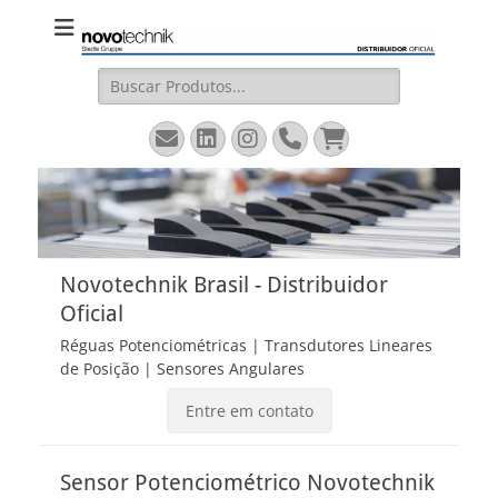
Novotechnik
Site Oficial – Régua Potenciométrica, Transdutor Linear
Magnetostritivo, Sensores Angulares
Brasil
Buscar:
Email
LinkedIn
Instagram
Fone
Carrinho
Novotechnik Brasil - Distribuidor
Oficial
Réguas Potenciométricas | Transdutores Lineares
de Posição | Sensores Angulares
Entre em contato
Sensor Potenciométrico Novotechnik