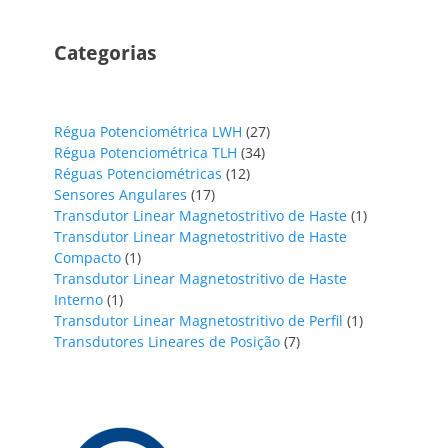
Categorias
27
Régua Potenciométrica LWH
27
34
produtos
Régua Potenciométrica TLH
34
12
produtos
Réguas Potenciométricas
12
17
produtos
Sensores Angulares
17
produtos
1
Transdutor Linear Magnetostritivo de Haste
1
produto
Transdutor Linear Magnetostritivo de Haste
1
Compacto
1
produto
Transdutor Linear Magnetostritivo de Haste
1
Interno
1
produto
1
Transdutor Linear Magnetostritivo de Perfil
1
7
produto
Transdutores Lineares de Posição
7
produtos