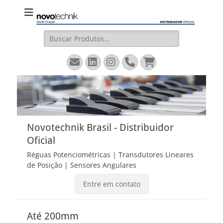
Novotechnik
Site Oficial – Régua Potenciométrica, Transdutor Linear
Magnetostritivo, Sensores Angulares
Brasil
Pesquisar
por:
Email
LinkedIn
Instagram
Fone
Carrinho
Novotechnik Brasil - Distribuidor
Oficial
Réguas Potenciométricas | Transdutores Lineares
de Posição | Sensores Angulares
Entre em contato
Até 200mm