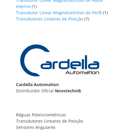
Transdutor Linear Magnetostritivo de Haste
1
Interno
1
produto
1
Transdutor Linear Magnetostritivo de Perfil
1
7
produto
Transdutores Lineares de Posição
7
produtos
Cardella Automation
Distribuidor Oficial
Novotechnik
Réguas Potenciométricas
Transdutores Lineares de Posição
Sensores Angulares