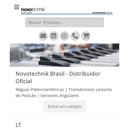
Novotechnik
Site Oficial – Régua Potenciométrica, Transdutor Linear
Magnetostritivo, Sensores Angulares
Brasil
Pesquisar
por:
Email
LinkedIn
Instagram
Fone
Carrinho
Novotechnik Brasil - Distribuidor
Oficial
Réguas Potenciométricas | Transdutores Lineares
de Posição | Sensores Angulares
Entre em contato
LT