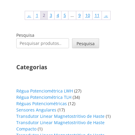
←
1
2
3
4
5
…
9
10
11
→
Pesquisa
Pesquisa
Categorias
27
Régua Potenciométrica LWH
27
34
produtos
Régua Potenciométrica TLH
34
12
produtos
Réguas Potenciométricas
12
17
produtos
Sensores Angulares
17
produtos
1
Transdutor Linear Magnetostritivo de Haste
1
produto
Transdutor Linear Magnetostritivo de Haste
1
Compacto
1
produto