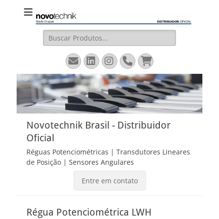
Novotechnik
Site Oficial – Régua Potenciométrica, Transdutor Linear
Magnetostritivo, Sensores Angulares
Brasil
Pesquisar
por:
Email
LinkedIn
Instagram
Fone
Carrinho
Novotechnik Brasil - Distribuidor
Oficial
Réguas Potenciométricas | Transdutores Lineares
de Posição | Sensores Angulares
Entre em contato
Régua Potenciométrica LWH