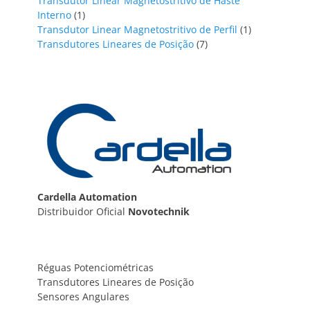
Transdutor Linear Magnetostritivo de Haste
1
Interno
1
produto
1
Transdutor Linear Magnetostritivo de Perfil
1
7
produto
Transdutores Lineares de Posição
7
produtos
Cardella Automation
Distribuidor Oficial
Novotechnik
Réguas Potenciométricas
Transdutores Lineares de Posição
Sensores Angulares