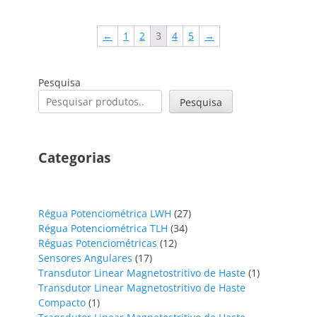
←
1
2
3
4
5
→
Pesquisa
Pesquisa
Categorias
27
Régua Potenciométrica LWH
27
34
produtos
Régua Potenciométrica TLH
34
12
produtos
Réguas Potenciométricas
12
17
produtos
Sensores Angulares
17
produtos
1
Transdutor Linear Magnetostritivo de Haste
1
produto
Transdutor Linear Magnetostritivo de Haste
1
Compacto
1
produto